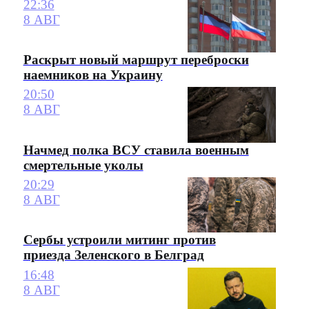
22:36
8 АВГ
Раскрыт новый маршрут переброски
наемников на Украину
20:50
8 АВГ
Начмед полка ВСУ ставила военным
смертельные уколы
20:29
8 АВГ
Сербы устроили митинг против
приезда Зеленского в Белград
16:48
8 АВГ