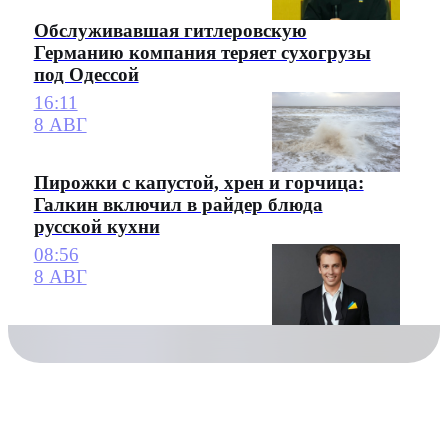
Обслуживавшая гитлеровскую
Германию компания теряет сухогрузы
под Одессой
16:11
8 АВГ
Пирожки с капустой, хрен и горчица:
Галкин включил в райдер блюда
русской кухни
08:56
8 АВГ