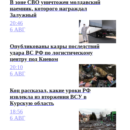
В зоне СВО уничтожен молдавский
наемник, которого награждал
Залужный
20:46
6 АВГ
Опубликованы кадры последствий
удара ВС РФ по логистическому
центру под Киевом
20:10
6 АВГ
Коц рассказал, какие уроки РФ
извлекла из вторжения ВСУ в
Курскую область
18:56
6 АВГ