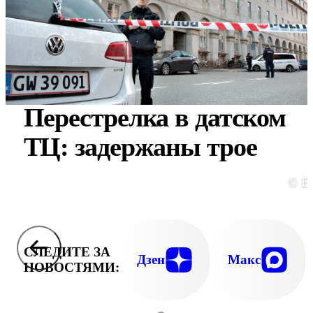
Перестрелка в датском
ТЦ: задержаны трое
© E
СЛЕДИТЕ ЗА
Дзен
Макс
НОВОСТЯМИ: