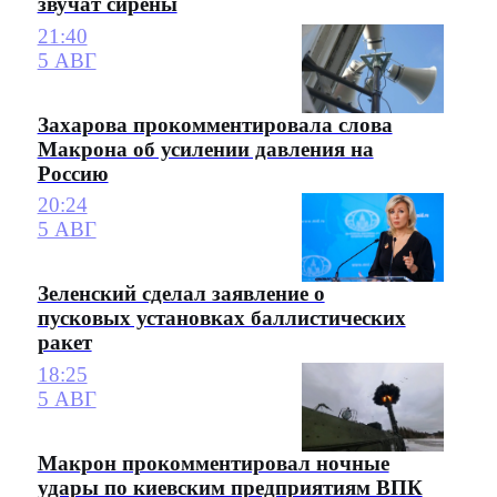
звучат сирены
21:40
5 АВГ
Захарова прокомментировала слова
Макрона об усилении давления на
Россию
20:24
5 АВГ
Зеленский сделал заявление о
пусковых установках баллистических
ракет
18:25
5 АВГ
Макрон прокомментировал ночные
удары по киевским предприятиям ВПК