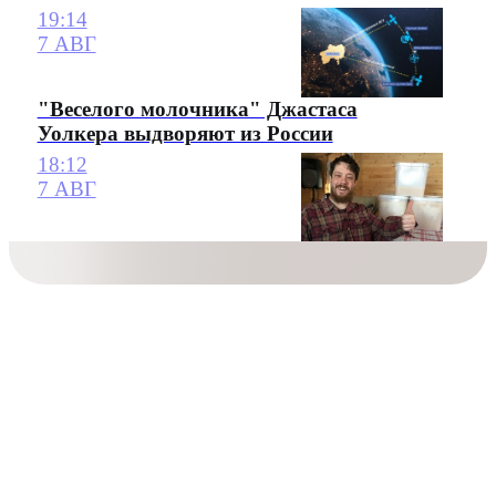
19:14
7 АВГ
"Веселого молочника" Джастаса
Уолкера выдворяют из России
18:12
7 АВГ