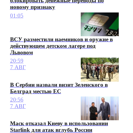
блокировать денежные переводы по
новому признаку
01:05
ВСУ разместили наемников и оружие в
действующем детском лагере под
Львовом
20:59
7 АВГ
В Сербии назвали визит Зеленского в
Белград местью ЕС
20:56
7 АВГ
Маск отказал Киеву в использовании
Starlink для атак вглубь России