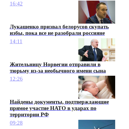
16:42
Лукашенко призвал белорусов скупать
избы, пока все не разобрали россияне
14:11
Жительницу Норвегии отправили в
тюрьму из-за необычного имени сына
12:26
Найдены документы, подтверждающие
прямое участие НАТО в ударах по
территории РФ
09:28