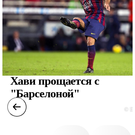
Хави прощается с
"Барселоной"
© E