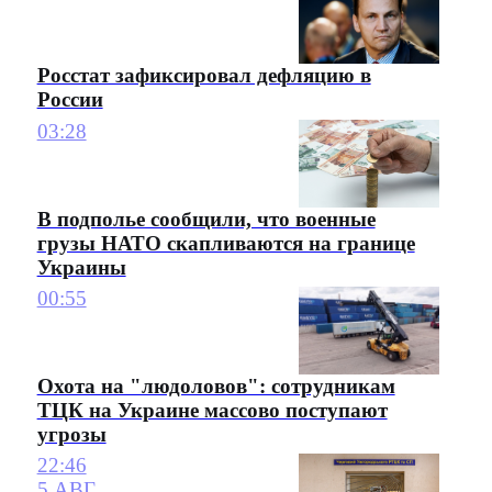
Росстат зафиксировал дефляцию в
России
03:28
В подполье сообщили, что военные
грузы НАТО скапливаются на границе
Украины
00:55
Охота на "людоловов": сотрудникам
ТЦК на Украине массово поступают
угрозы
22:46
5 АВГ