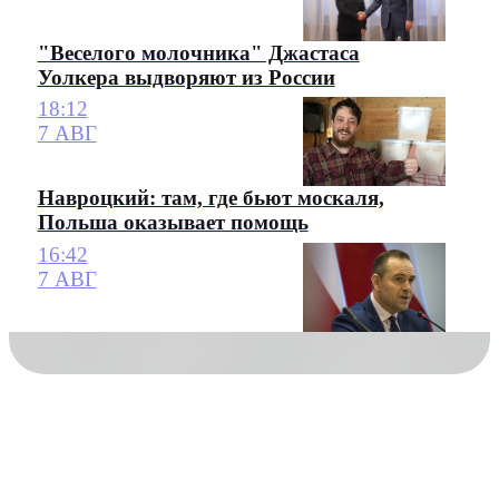
"Веселого молочника" Джастаса
Уолкера выдворяют из России
18:12
7 АВГ
Навроцкий: там, где бьют москаля,
Польша оказывает помощь
16:42
7 АВГ