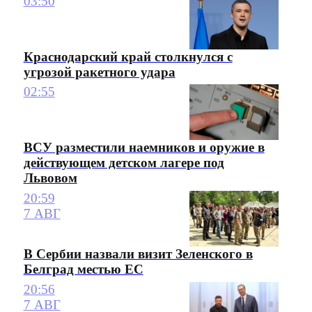
03:50
Краснодарский край столкнулся с
угрозой ракетного удара
02:55
ВСУ разместили наемников и оружие в
действующем детском лагере под
Львовом
20:59
7 АВГ
В Сербии назвали визит Зеленского в
Белград местью ЕС
20:56
7 АВГ