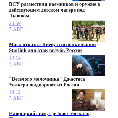
ВСУ разместили наемников и оружие в
действующем детском лагере под
Львовом
20:59
7 АВГ
Маск отказал Киеву в использовании
Starlink для атак вглубь России
19:14
7 АВГ
"Веселого молочника" Джастаса
Уолкера выдворяют из России
18:12
7 АВГ
Навроцкий: там, где бьют москаля,