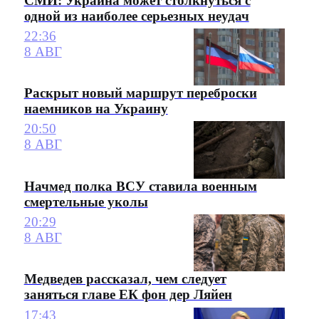
СМИ: Украина может столкнуться с
одной из наиболее серьезных неудач
22:36
8 АВГ
Раскрыт новый маршрут переброски
наемников на Украину
20:50
8 АВГ
Начмед полка ВСУ ставила военным
смертельные уколы
20:29
8 АВГ
Медведев рассказал, чем следует
заняться главе ЕК фон дер Ляйен
17:43