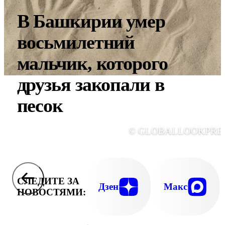
В Башкирии умер
восьмилетний
мальчик, которого
друзья закопали в
песок
© GLOBALLOOKPRE
СЛЕДИТЕ ЗА
Дзен
Макс
НОВОСТЯМИ: