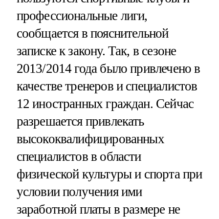
профессиональные лиги,
сообщается в пояснительной
записке к закону. Так, в сезоне
2013/2014 года было привлечено в
качестве тренеров и специалистов
12 иностранных граждан. Сейчас
разрешается привлекать
высококвалифицированных
специалистов в области
физической культуры и спорта при
условии получения ими
заработной платы в размере не