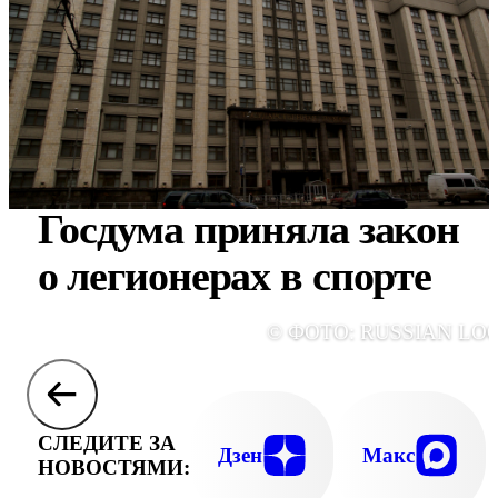
Госдума приняла закон
о легионерах в спорте
© ФОТО: RUSSIAN LO
СЛЕДИТЕ ЗА
Дзен
Макс
НОВОСТЯМИ: