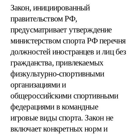
Закон, инициированный
правительством РФ,
предусматривает утверждение
министерством спорта РФ перечня
должностей иностранцев и лиц без
гражданства, привлекаемых
физкультурно-спортивными
организациями и
общероссийскими спортивными
федерациями в командные
игровые виды спорта. Закон не
включает конкретных норм и