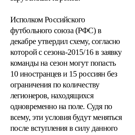
Исполком Российского
футбольного союза (РФС) в
декабре утвердил схему, согласно
которой с сезона-2015/16 в заявку
команды на сезон могут попасть
10 иностранцев и 15 россиян без
ограничения по количеству
легионеров, находящихся
одновременно на поле. Судя по
всему, эти условия будут меняться
после вступления в силу данного