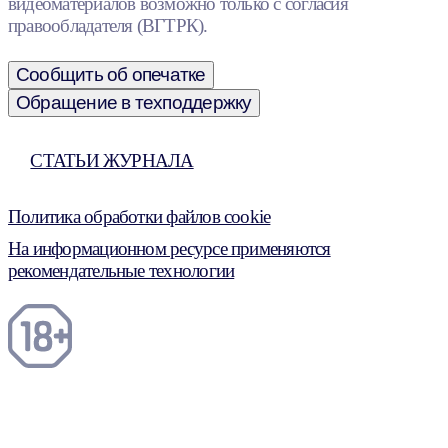
видеоматериалов возможно только с согласия
правообладателя (ВГТРК).
Сообщить об опечатке
Обращение в техподдержку
СТАТЬИ ЖУРНАЛА
Политика обработки файлов cookie
На информационном ресурсе применяются
рекомендательные технологии