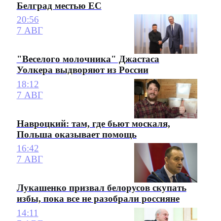
Белград местью ЕС
20:56
7 АВГ
"Веселого молочника" Джастаса
Уолкера выдворяют из России
18:12
7 АВГ
Навроцкий: там, где бьют москаля,
Польша оказывает помощь
16:42
7 АВГ
Лукашенко призвал белорусов скупать
избы, пока все не разобрали россияне
14:11