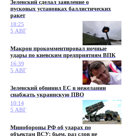
Зеленский сделал заявление о
пусковых установках баллистических
ракет
18:25
5 АВГ
Макрон прокомментировал ночные
удары по киевским предприятиям ВПК
16:39
5 АВГ
Зеленский обвинил ЕС в нежелании
снабжать украинскую ПВО
10:14
5 АВГ
Минобороны РФ об ударах по
объектам ВСУ: бьем, раз слов не