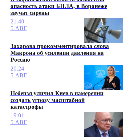
опасность атаки БПЛА, в Воронеже
звучат сирены
21:40
5 АВГ
Захарова прокомментировала слова
Макрона об усилении давления на
Россию
20:24
5 АВГ
Небензя уличил Киев в намерении
создать угрозу масштабной
катастрофы
19:01
5 АВГ