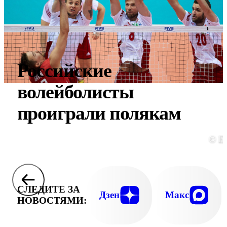
Российские
волейболисты
проиграли полякам
© E
СЛЕДИТЕ ЗА
Дзен
Макс
НОВОСТЯМИ: