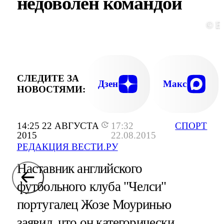
недоволен командой
© E
СЛЕДИТЕ ЗА
Дзен
Макс
НОВОСТЯМИ:
14:25 22 АВГУСТА
17:32
СПОРТ
2015
22.08.2015
РЕДАКЦИЯ ВЕСТИ.РУ
Наставник английского
футбольного клуба "Челси"
португалец Жозе Моуринью
заявил, что он категорически