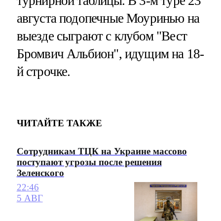
турнирной таблицы. В 3-м туре 23
августа подопечные Моуринью на
выезде сыграют с клубом "Вест
Бромвич Альбион", идущим на 18-
й строчке.
ЧИТАЙТЕ ТАКЖЕ
Сотрудникам ТЦК на Украине массово
поступают угрозы после решения
Зеленского
22:46
5 АВГ