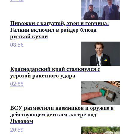
Пирожки с капустой, хрен и горчица:
Галкин включил в райдер блюда
русской кухни
08:56
Краснодарский край столкнулся с
угрозой ракетного удара
02:55
ВСУ разместили наемников и оружие в
действующем детском лагере под
Львовом
20:59