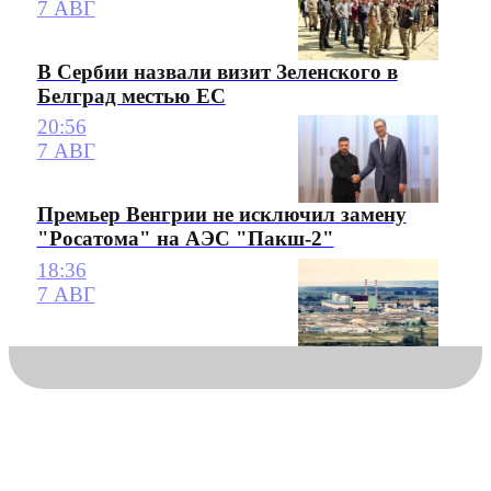
7 АВГ
В Сербии назвали визит Зеленского в
Белград местью ЕС
20:56
7 АВГ
Премьер Венгрии не исключил замену
"Росатома" на АЭС "Пакш-2"
18:36
7 АВГ