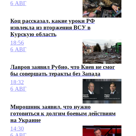
6 АВГ
Коц рассказал, какие уроки РФ
извлекла из вторжения ВСУ в
Курскую область
18:56
6 АВГ
Лавров заявил Рубио, что Киев не смог
бы совершать теракты без Запада
18:32
6 АВГ
Мирошник заявил, что нужно
готовиться к долгим боевым действиям
на Украине
14:30
6 АВГ