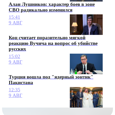
Алан Лушников: характер боев в зоне
СВО радикально изменился
15:41
9 АВГ
Коц считает поразительно мягкой
реакцию Вучича на вопрос об убийстве
русских
15:02
9 АВГ
Турция вошла под "ядерный зонтик"
Пакистана
12:35
9 АВГ