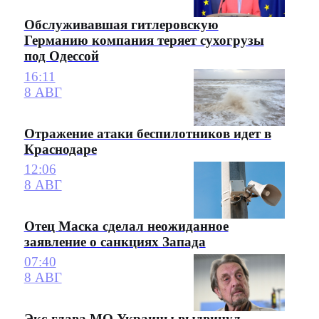
Обслуживавшая гитлеровскую
Германию компания теряет сухогрузы
под Одессой
16:11
8 АВГ
Отражение атаки беспилотников идет в
Краснодаре
12:06
8 АВГ
Отец Маска сделал неожиданное
заявление о санкциях Запада
07:40
8 АВГ
Экс-глава МО Украины выдвинул