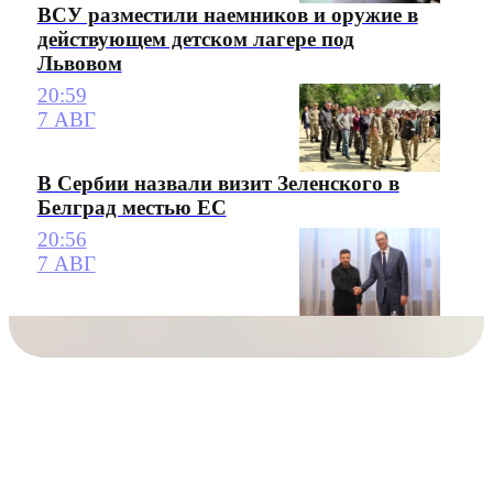
ВСУ разместили наемников и оружие в
действующем детском лагере под
Львовом
20:59
7 АВГ
В Сербии назвали визит Зеленского в
Белград местью ЕС
20:56
7 АВГ