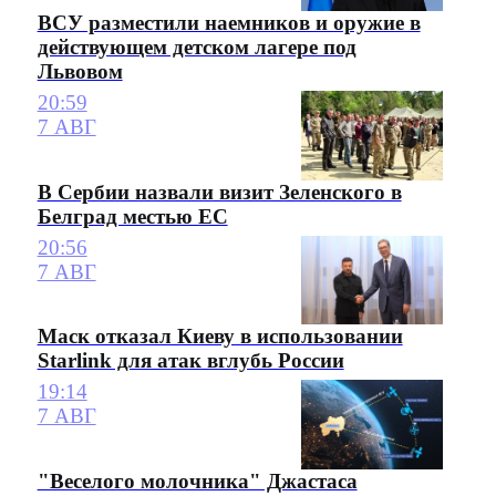
ВСУ разместили наемников и оружие в
действующем детском лагере под
Львовом
20:59
7 АВГ
В Сербии назвали визит Зеленского в
Белград местью ЕС
20:56
7 АВГ
Маск отказал Киеву в использовании
Starlink для атак вглубь России
19:14
7 АВГ
"Веселого молочника" Джастаса