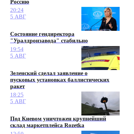
Россию
20:24
5 АВГ
Состояние гендиректора
"Уралдронзавода" стабильно
19:54
5 АВГ
Зеленский сделал заявление о
пусковых установках баллистических
ракет
18:25
5 АВГ
Под Киевом уничтожен крупнейший
склад маркетплейса Rozetka
12:50