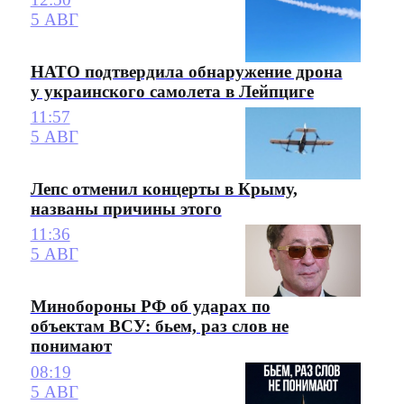
5 АВГ
НАТО подтвердила обнаружение дрона
у украинского самолета в Лейпциге
11:57
5 АВГ
Лепс отменил концерты в Крыму,
названы причины этого
11:36
5 АВГ
Минобороны РФ об ударах по
объектам ВСУ: бьем, раз слов не
понимают
08:19
5 АВГ