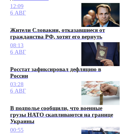
12:09
6 АВГ
Жители Словакии, отказавшиеся от
гражданства РФ, хотят его вернуть
08:13
6 АВГ
Росстат зафиксировал дефляцию в
России
03:28
6 АВГ
В подполье сообщили, что военные
грузы НАТО скапливаются на границе
Украины
00:55