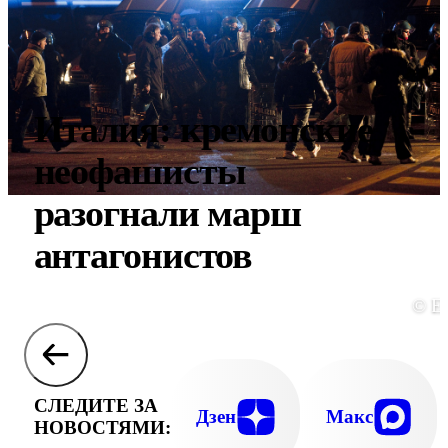
Италия: кремонские
неофашисты
разогнали марш
антагонистов
© E
СЛЕДИТЕ ЗА
Дзен
Макс
НОВОСТЯМИ: