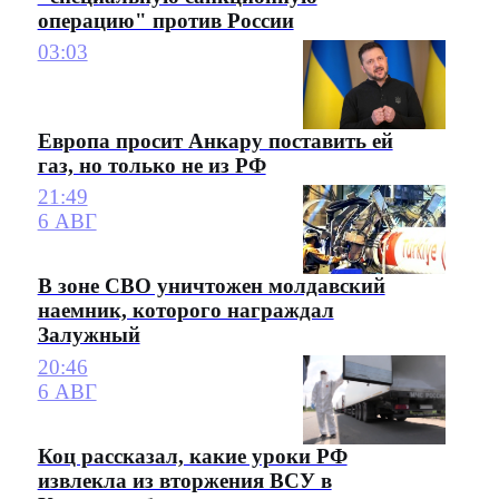
операцию" против России
03:03
Европа просит Анкару поставить ей
газ, но только не из РФ
21:49
6 АВГ
В зоне СВО уничтожен молдавский
наемник, которого награждал
Залужный
20:46
6 АВГ
Коц рассказал, какие уроки РФ
извлекла из вторжения ВСУ в