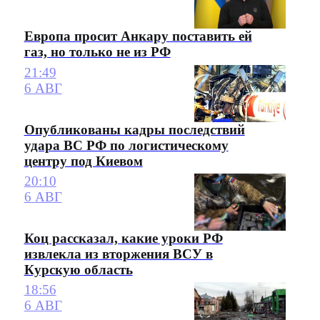
Европа просит Анкару поставить ей
газ, но только не из РФ
21:49
6 АВГ
Опубликованы кадры последствий
удара ВС РФ по логистическому
центру под Киевом
20:10
6 АВГ
Коц рассказал, какие уроки РФ
извлекла из вторжения ВСУ в
Курскую область
18:56
6 АВГ