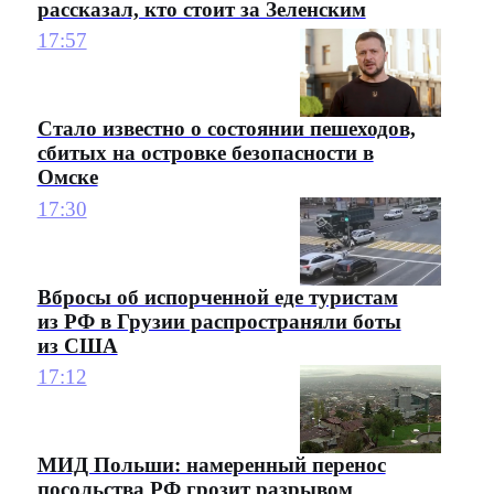
рассказал, кто стоит за Зеленским
17:57
Стало известно о состоянии пешеходов,
сбитых на островке безопасности в
Омске
17:30
Вбросы об испорченной еде туристам
из РФ в Грузии распространяли боты
из США
17:12
МИД Польши: намеренный перенос
посольства РФ грозит разрывом