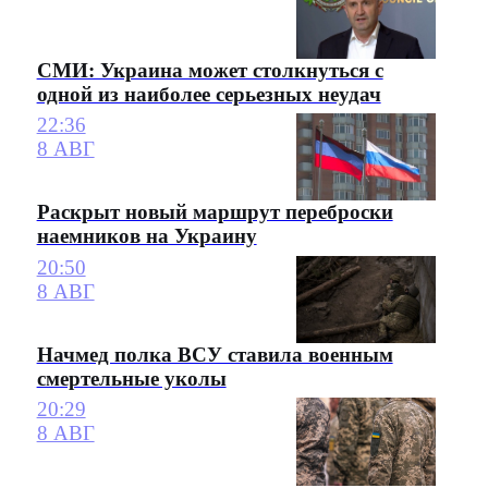
СМИ: Украина может столкнуться с
одной из наиболее серьезных неудач
22:36
8 АВГ
Раскрыт новый маршрут переброски
наемников на Украину
20:50
8 АВГ
Начмед полка ВСУ ставила военным
смертельные уколы
20:29
8 АВГ