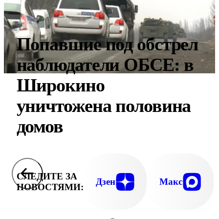
Попавшие под обстрел
наблюдатели ОБСЕ: в
Широкино
уничтожена половина
домов
СЛЕДИТЕ ЗА
Дзен
Макс
НОВОСТЯМИ: