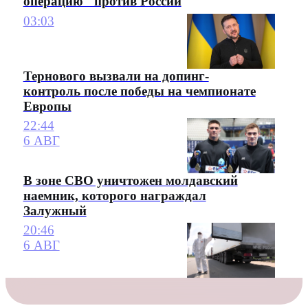
операцию" против России
03:03
Тернового вызвали на допинг-
контроль после победы на чемпионате
Европы
22:44
6 АВГ
В зоне СВО уничтожен молдавский
наемник, которого награждал
Залужный
20:46
6 АВГ