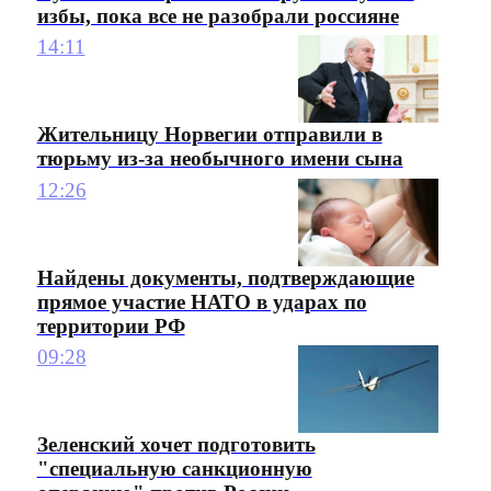
избы, пока все не разобрали россияне
14:11
Жительницу Норвегии отправили в
тюрьму из-за необычного имени сына
12:26
Найдены документы, подтверждающие
прямое участие НАТО в ударах по
территории РФ
09:28
Зеленский хочет подготовить
"специальную санкционную