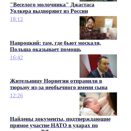
"Веселого молочника" Джастаса
Уолкера выдворяют из России
18:12
Навроцкий: там, где бьют москаля,
Польша оказывает помощь
16:42
Жительницу Норвегии отправили в
тюрьму из-за необычного имени сына
12:26
Найдены документы, подтверждающие
прямое участие НАТО в ударах по