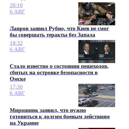
20:10
6 АВГ
Лавров заявил Рубио, что Киев не смог
бы совершать теракты без Запада
18:32
6 АВГ
Стало известно о состоянии пешеходов,
сбитых на островке безопасности в
Омске
17:30
6 АВГ
Мирошник заявил, что нужно
готовиться к долгим боевым действиям
на Украине