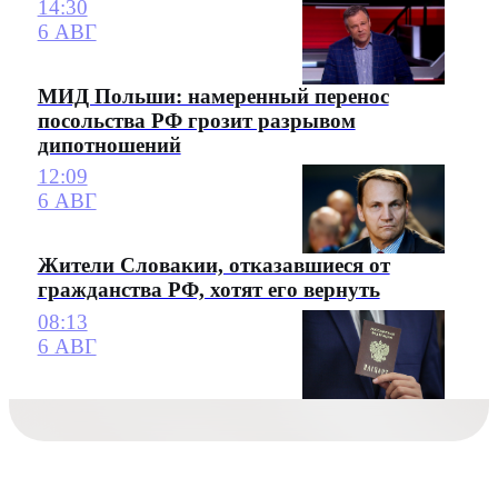
14:30
6 АВГ
МИД Польши: намеренный перенос
посольства РФ грозит разрывом
дипотношений
12:09
6 АВГ
Жители Словакии, отказавшиеся от
гражданства РФ, хотят его вернуть
08:13
6 АВГ