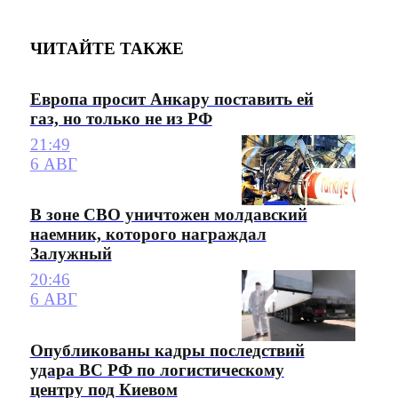
ЧИТАЙТЕ ТАКЖЕ
Европа просит Анкару поставить ей
газ, но только не из РФ
21:49
6 АВГ
В зоне СВО уничтожен молдавский
наемник, которого награждал
Залужный
20:46
6 АВГ
Опубликованы кадры последствий
удара ВС РФ по логистическому
центру под Киевом