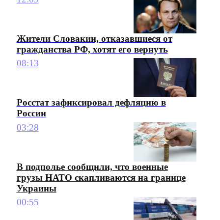
Жители Словакии, отказавшиеся от
гражданства РФ, хотят его вернуть
08:13
Росстат зафиксировал дефляцию в
России
03:28
В подполье сообщили, что военные
грузы НАТО скапливаются на границе
Украины
00:55