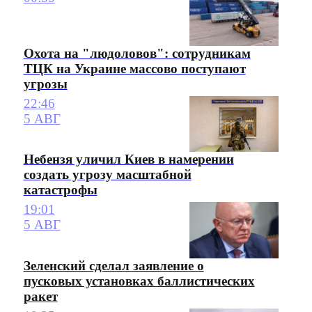
Охота на "людоловов": сотрудникам
ТЦК на Украине массово поступают
угрозы
22:46
5 АВГ
Небензя уличил Киев в намерении
создать угрозу масштабной
катастрофы
19:01
5 АВГ
Зеленский сделал заявление о
пусковых установках баллистических
ракет