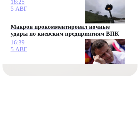
18:25
5 АВГ
Макрон прокомментировал ночные
удары по киевским предприятиям ВПК
16:39
5 АВГ