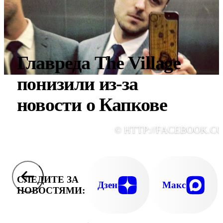
Главреда The Village
понизили из-за
новости о Капкове
© HTTP://FACEBOOK.C
СЛЕДИТЕ ЗА
Дзен
Макс
НОВОСТЯМИ: