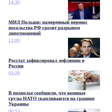
14:30
МИД Польши: намеренный перенос
посольства РФ грозит разрывом
дипотношений
12:09
Росстат зафиксировал дефляцию в
России
03:28
В подполье сообщили, что военные
грузы НАТО скапливаются на границе
Украины
00:55