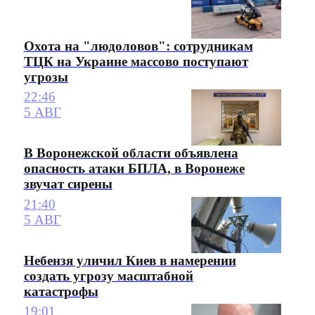
Охота на "людоловов": сотрудникам
ТЦК на Украине массово поступают
угрозы
22:46
5 АВГ
В Воронежской области объявлена
опасность атаки БПЛА, в Воронеже
звучат сирены
21:40
5 АВГ
Небензя уличил Киев в намерении
создать угрозу масштабной
катастрофы
19:01