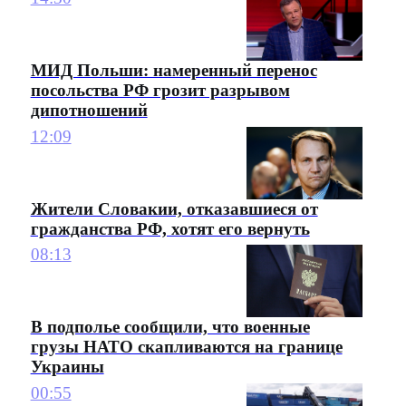
МИД Польши: намеренный перенос
посольства РФ грозит разрывом
дипотношений
12:09
Жители Словакии, отказавшиеся от
гражданства РФ, хотят его вернуть
08:13
В подполье сообщили, что военные
грузы НАТО скапливаются на границе
Украины
00:55