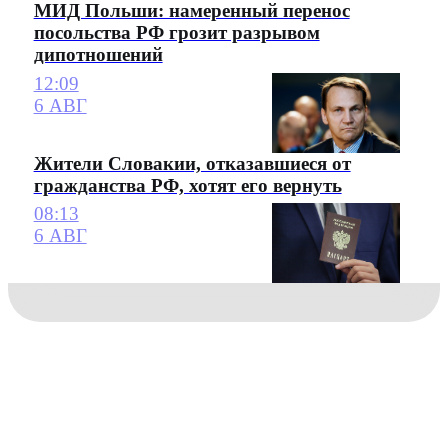
МИД Польши: намеренный перенос
посольства РФ грозит разрывом
дипотношений
12:09
6 АВГ
Жители Словакии, отказавшиеся от
гражданства РФ, хотят его вернуть
08:13
6 АВГ