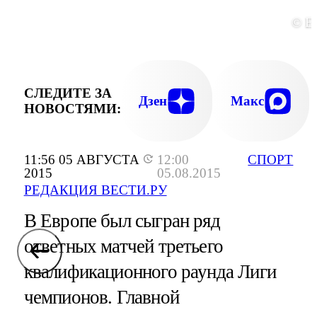
© E
СЛЕДИТЕ ЗА
Дзен
Макс
НОВОСТЯМИ:
11:56 05 АВГУСТА
12:00
СПОРТ
2015
05.08.2015
РЕДАКЦИЯ ВЕСТИ.РУ
В Европе был сыгран ряд
ответных матчей третьего
квалификационного раунда Лиги
чемпионов. Главной