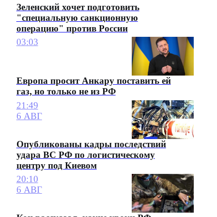
Зеленский хочет подготовить
"специальную санкционную
операцию" против России
03:03
Европа просит Анкару поставить ей
газ, но только не из РФ
21:49
6 АВГ
Опубликованы кадры последствий
удара ВС РФ по логистическому
центру под Киевом
20:10
6 АВГ