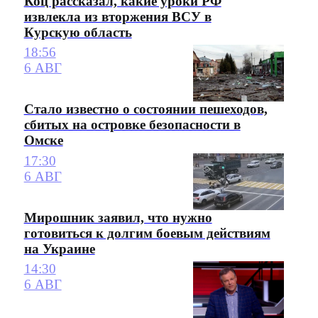
Коц рассказал, какие уроки РФ
извлекла из вторжения ВСУ в
Курскую область
18:56
6 АВГ
Стало известно о состоянии пешеходов,
сбитых на островке безопасности в
Омске
17:30
6 АВГ
Мирошник заявил, что нужно
готовиться к долгим боевым действиям
на Украине
14:30
6 АВГ