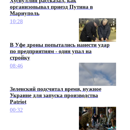
Хуснуллин рассказал, как
организовывал приезд Путина в
Мариуполь
10:28
В Уфе дроны попытались нанести удар
по предприятиям - один упал на
стройку
08:46
Зеленский подсчитал время, нужное
Украине для запуска производства
Patriot
00:32