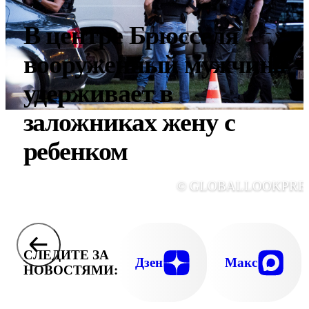
В центре Брюсселя
вооруженный мужчина
удерживает в
заложниках жену с
ребенком
© GLOBALLOOKPRE
СЛЕДИТЕ ЗА
Дзен
Макс
НОВОСТЯМИ: