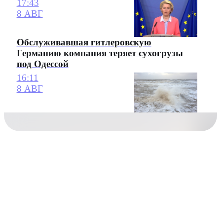
17:43
8 АВГ
Обслуживавшая гитлеровскую
Германию компания теряет сухогрузы
под Одессой
16:11
8 АВГ