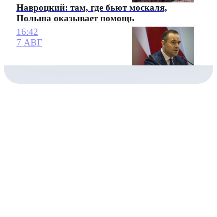
Навроцкий: там, где бьют москаля,
Польша оказывает помощь
16:42
7 АВГ