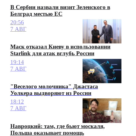
В Сербии назвали визит Зеленского в
Белград местью ЕС
20:56
7 АВГ
Маск отказал Киеву в использовании
Starlink для атак вглубь России
19:14
7 АВГ
"Веселого молочника" Джастаса
Уолкера выдворяют из России
18:12
7 АВГ
Навроцкий: там, где бьют москаля,
Польша оказывает помощь