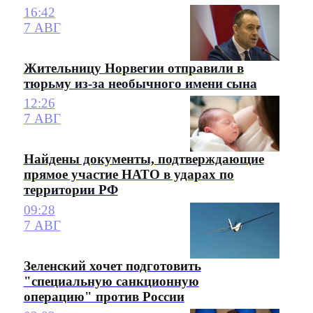
16:42
7 АВГ
Жительницу Норвегии отправили в
тюрьму из-за необычного имени сына
12:26
7 АВГ
Найдены документы, подтверждающие
прямое участие НАТО в ударах по
территории РФ
09:28
7 АВГ
Зеленский хочет подготовить
"специальную санкционную
операцию" против России