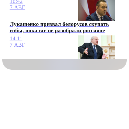
16:42
7 АВГ
Лукашенко призвал белорусов скупать
избы, пока все не разобрали россияне
14:11
7 АВГ