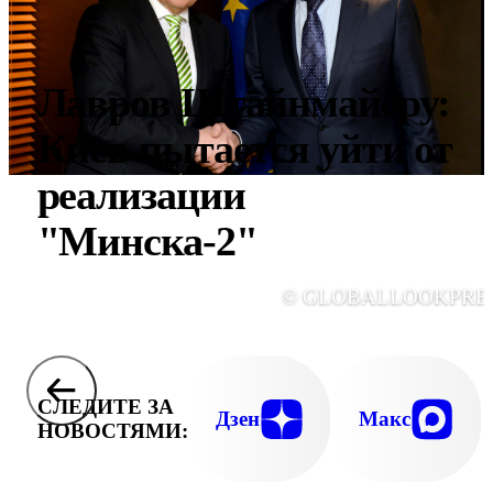
Лавров Штайнмайеру:
Киев пытается уйти от
реализации
"Минска-2"
© GLOBALLOOKPRE
СЛЕДИТЕ ЗА
Дзен
Макс
НОВОСТЯМИ: