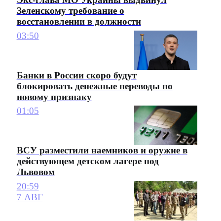
Зеленскому требование о
восстановлении в должности
03:50
Банки в России скоро будут
блокировать денежные переводы по
новому признаку
01:05
ВСУ разместили наемников и оружие в
действующем детском лагере под
Львовом
20:59
7 АВГ