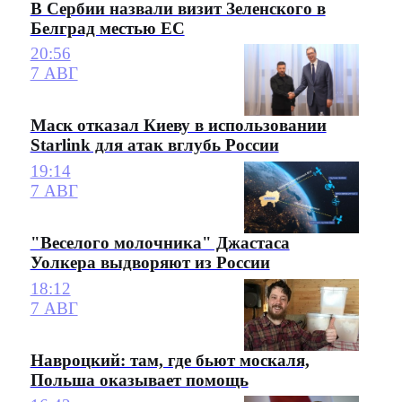
В Сербии назвали визит Зеленского в
Белград местью ЕС
20:56
7 АВГ
Маск отказал Киеву в использовании
Starlink для атак вглубь России
19:14
7 АВГ
"Веселого молочника" Джастаса
Уолкера выдворяют из России
18:12
7 АВГ
Навроцкий: там, где бьют москаля,
Польша оказывает помощь