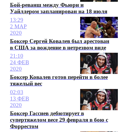
Бой-реванш между Фьюри и
Уайлдером запланирован на 18 июля
13:29
2 МАР
2020
Боксер Сергей Ковалев был арестован
в США за вождение в нетрезвом виде
21:10
24 ФЕВ
2020
Боксер Ковалев готов перейти в более
тяжелый вес
02:03
13 ФЕВ
2020
Боксер Гассиев дебютирует в
супертяжелом весе 29 февраля в бою с
Форрестом