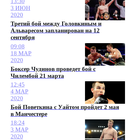
13:30
3 ИЮН
2020
Третий бой между Головкиным и
Альваресом запланирован на 12
сентября
09:08
18 МАР
2020
Боксер Чудинов проведет бой с
Чилембой 21 марта
12:45
4 МАР
2020
Бой Поветкина с Уайтом пройдет 2 мая
в Манчестере
18:24
3 МАР
2020