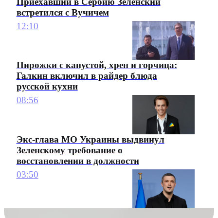
Приехавший в Сербию Зеленский
встретился с Вучичем
12:10
Пирожки с капустой, хрен и горчица:
Галкин включил в райдер блюда
русской кухни
08:56
Экс-глава МО Украины выдвинул
Зеленскому требование о
восстановлении в должности
03:50