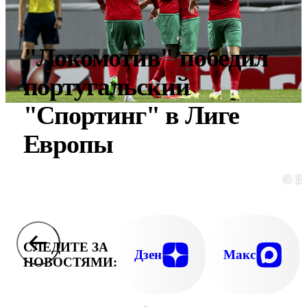
"Локомотив" победил
португальский
"Спортинг" в Лиге
Европы
© E
СЛЕДИТЕ ЗА
Дзен
Макс
НОВОСТЯМИ: