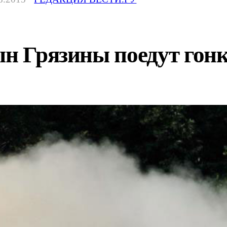
ын Грязины поедут гон