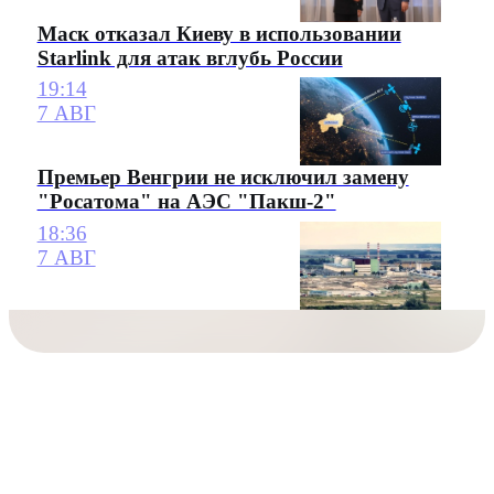
Маск отказал Киеву в использовании
Starlink для атак вглубь России
19:14
7 АВГ
Премьер Венгрии не исключил замену
"Росатома" на АЭС "Пакш-2"
18:36
7 АВГ