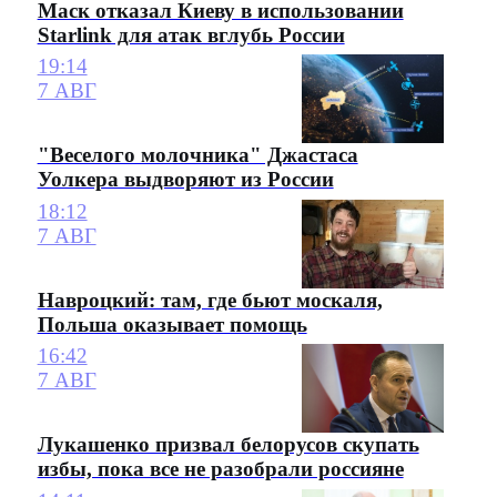
Маск отказал Киеву в использовании
Starlink для атак вглубь России
19:14
7 АВГ
"Веселого молочника" Джастаса
Уолкера выдворяют из России
18:12
7 АВГ
Навроцкий: там, где бьют москаля,
Польша оказывает помощь
16:42
7 АВГ
Лукашенко призвал белорусов скупать
избы, пока все не разобрали россияне