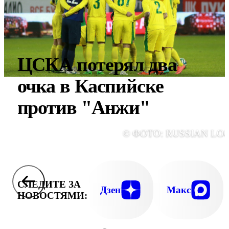
ЦСКА потерял два
очка в Каспийске
против "Анжи"
© ФОТО: RUSSIAN LO
СЛЕДИТЕ ЗА
Дзен
Макс
НОВОСТЯМИ: