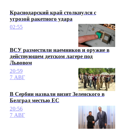
Краснодарский край столкнулся с
угрозой ракетного удара
02:55
ВСУ разместили наемников и оружие в
действующем детском лагере под
Львовом
20:59
7 АВГ
В Сербии назвали визит Зеленского в
Белград местью ЕС
20:56
7 АВГ