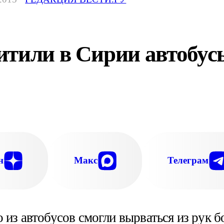
итили в Сирии автобус
н
Макс
Телеграм
из автобусов смогли вырваться из рук б