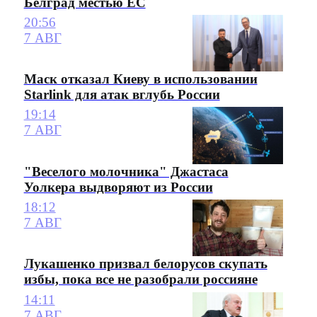
Белград местью ЕС
20:56
7 АВГ
Маск отказал Киеву в использовании
Starlink для атак вглубь России
19:14
7 АВГ
"Веселого молочника" Джастаса
Уолкера выдворяют из России
18:12
7 АВГ
Лукашенко призвал белорусов скупать
избы, пока все не разобрали россияне
14:11
7 АВГ