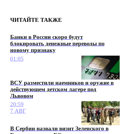
ЧИТАЙТЕ ТАКЖЕ
Банки в России скоро будут
блокировать денежные переводы по
новому признаку
01:05
ВСУ разместили наемников и оружие в
действующем детском лагере под
Львовом
20:59
7 АВГ
В Сербии назвали визит Зеленского в