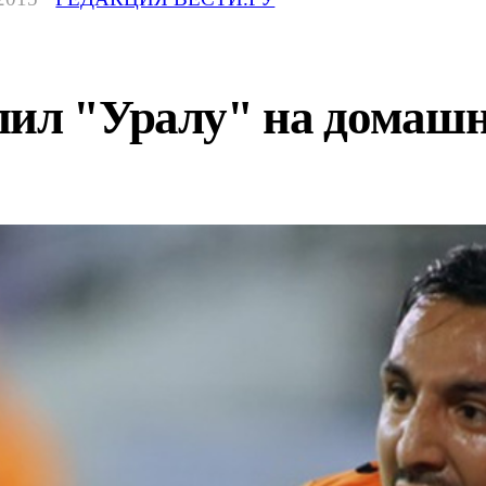
пил "Уралу" на домаш