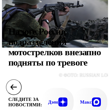
На юге России
подразделения
мотострелков внезапно
подняты по тревоге
© ФОТО: RUSSIAN LO
СЛЕДИТЕ ЗА
Дзен
Макс
НОВОСТЯМИ: