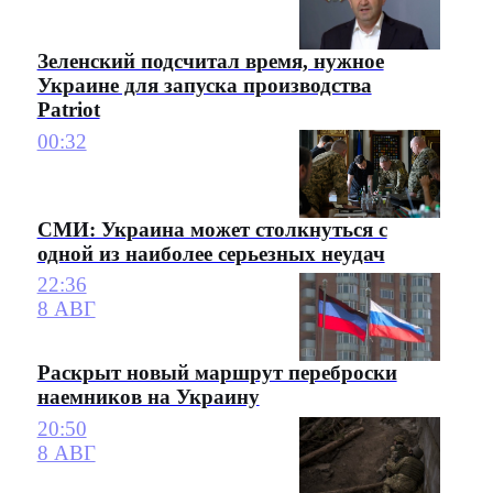
Зеленский подсчитал время, нужное
Украине для запуска производства
Patriot
00:32
СМИ: Украина может столкнуться с
одной из наиболее серьезных неудач
22:36
8 АВГ
Раскрыт новый маршрут переброски
наемников на Украину
20:50
8 АВГ