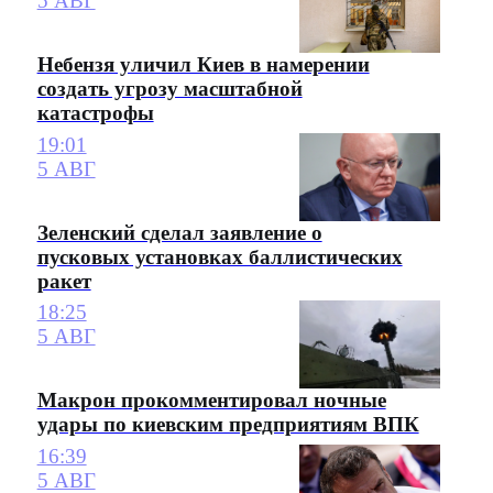
5 АВГ
Небензя уличил Киев в намерении
создать угрозу масштабной
катастрофы
19:01
5 АВГ
Зеленский сделал заявление о
пусковых установках баллистических
ракет
18:25
5 АВГ
Макрон прокомментировал ночные
удары по киевским предприятиям ВПК
16:39
5 АВГ