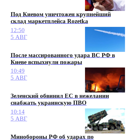
Под Киевом уничтожен крупнейший
склад маркетплейса Rozetka
12:50
5 АВГ
После массированного удара ВС РФ в
Киеве вспыхнули пожары
10:49
5 АВГ
Зеленский обвинил ЕС в нежелании
снабжать украинскую ПВО
10:14
5 АВГ
Минобороны РФ об ударах по