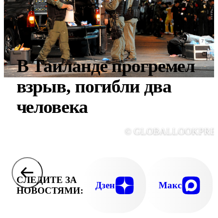
В Таиланде прогремел
взрыв, погибли два
человека
© GLOBALLOOKPRE
СЛЕДИТЕ ЗА
Дзен
Макс
НОВОСТЯМИ: