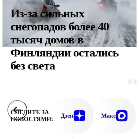
Из-за сильных
снегопадов более 40
тысяч домов в
Финляндии остались
без света
© E
СЛЕДИТЕ ЗА
Дзен
Макс
НОВОСТЯМИ: