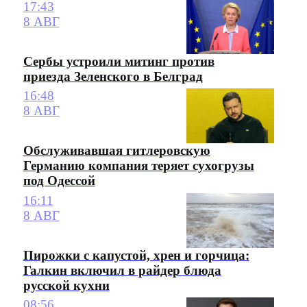
17:43
8 АВГ
Сербы устроили митинг против
приезда Зеленского в Белград
16:48
8 АВГ
Обслуживавшая гитлеровскую
Германию компания теряет сухогрузы
под Одессой
16:11
8 АВГ
Пирожки с капустой, хрен и горчица:
Галкин включил в райдер блюда
русской кухни
08:56