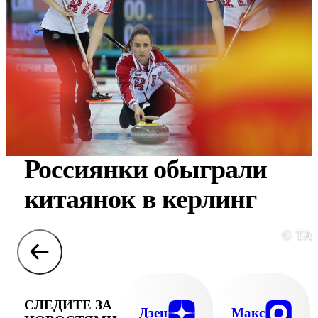
Россиянки обыграли
китаянок в керлинг
© ТА
СЛЕДИТЕ ЗА
Дзен
Макс