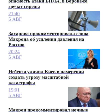
опасность атаки БПЛА, в Воронеже
звучат сирены
21:40
5 АВГ
Захарова прокомментировала слова
Макрона об усилении давления на
Россию
20:24
5 АВГ
Небензя уличил Киев в намерении
создать угрозу масштабной
катастрофы
19:01
5 АВГ
Макрон прокомментировал ночные